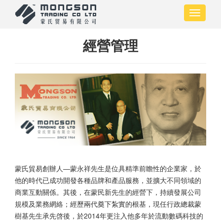
移
Toggle
至
navigati
主
內
經營管理
容
蒙氏貿易創辦人—蒙永祥先生是位具精準前瞻性的企業家，於
他的時代已成功開發各種品牌和產品服務，並擴大不同領域的
商業互動關係。其後，在蒙民新先生的經營下，持續發展公司
規模及業務網絡；經歷兩代奠下紮實的根基，現任行政總裁蒙
樹基先生承先啓後，於2014年更注入他多年於流動數碼科技的