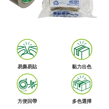
易撕易貼
黏力出色
方便回帶
多色選擇