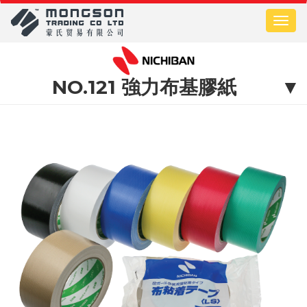
移
至
Toggl
主
naviga
內
容
NO.121 強力布基膠紙
▼