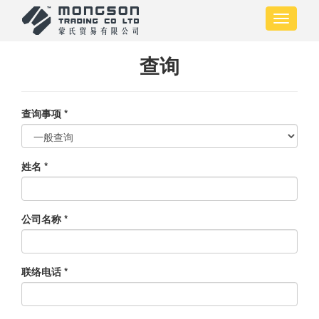
跳
Toggle
转
navigati
到
主
查询
要
内
容
查询事项
*
姓名
*
公司名称
*
联络电话
*